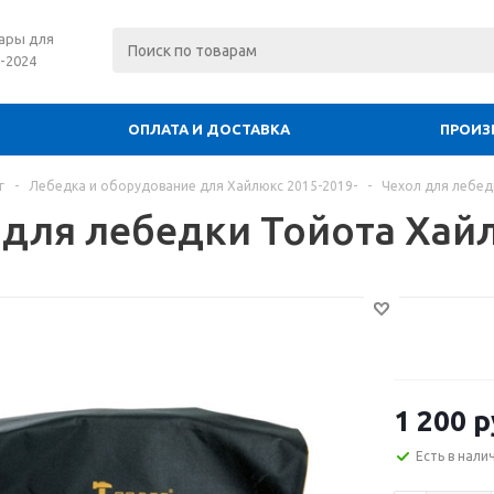
уары для
5-2024
ОПЛАТА И ДОСТАВКА
ПРОИЗ
г
-
Лебедка и оборудование для Хайлюкс 2015-2019-
-
Чехол для лебед
 для лебедки Тойота Хай
1 200
р
Есть в нали