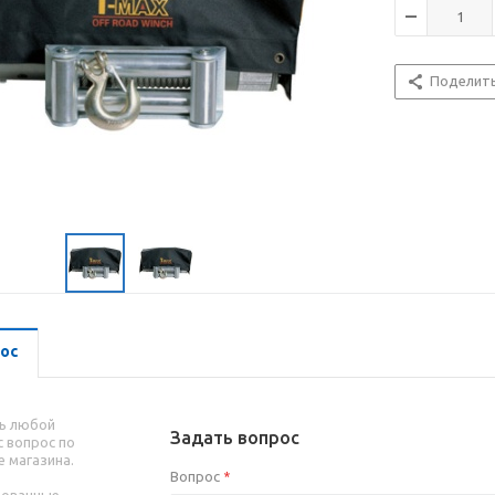
Поделит
ос
ь любой
Задать вопрос
 вопрос по
е магазина.
Вопрос
*