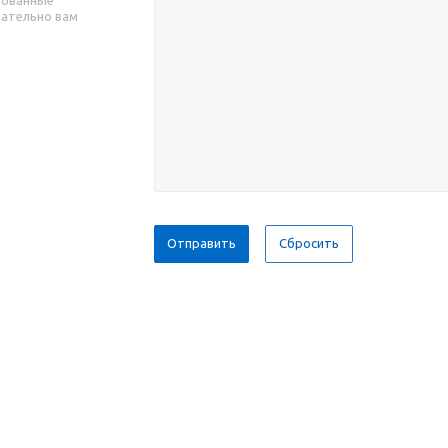
рованные
зательно вам
Сбросить